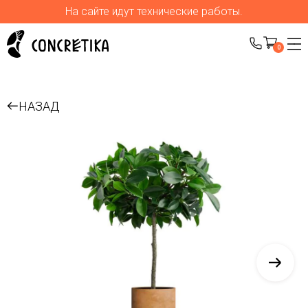
На сайте идут технические работы.
0
НАЗАД