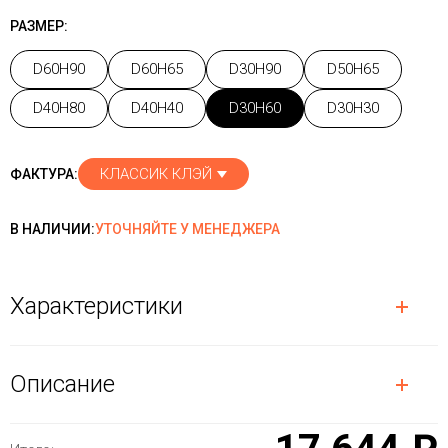
РАЗМЕР:
D60H90
D60H65
D30H90
D50H65
D40H80
D40H40
D30H60
D30H30
КЛАССИК КЛЭЙ
ФАКТУРА:
В НАЛИЧИИ:
УТОЧНЯЙТЕ У МЕНЕДЖЕРА
Характеристики
Описание