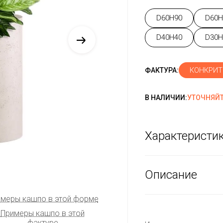
D60H90
D60H
D40H40
D30H
КОНКРИТ
ФАКТУРА:
В НАЛИЧИИ:
УТОЧНЯЙТ
Характеристи
Описание
меры кашпо в этой форме
Примеры кашпо в этой
фактуре