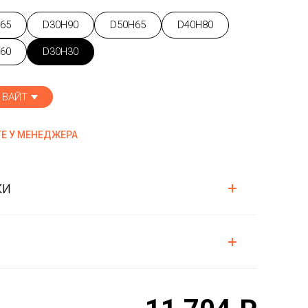
65
D30H90
D50H65
D40H80
60
D30H30
 ВАЙТ
Е У МЕНЕДЖЕРА
ки