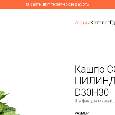
На сайте идут технические работы.
Акции
Каталог
Г
Кашпо C
ЦИЛИНД
D30H30
Эта фактура подходит
РАЗМЕР: