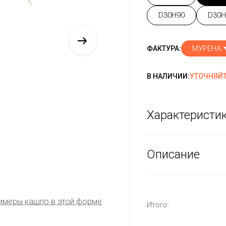
D30H90
D30H
МУРЕНА
ФАКТУРА:
В НАЛИЧИИ:
УТОЧНЯЙТ
Характеристи
Описание
имеры кашпо в этой форме
Итого: