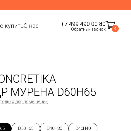
+7 499 490 00 80
де купить
О нас
0
Обратный звонок
ONCRETIKA
Р МУРЕНА D60H65
 только для помещений
65
D50H65
D40H80
D40H40