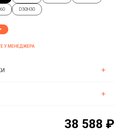
60
D30H30
Е У МЕНЕДЖЕРА
ки
38 588 ₽