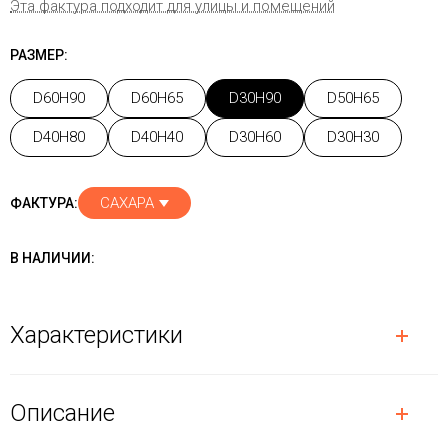
Эта фактура подходит для улицы и помещений
РАЗМЕР:
D60H90
D60H65
D30H90
D50H65
D40H80
D40H40
D30H60
D30H30
САХАРА
ФАКТУРА:
В НАЛИЧИИ:
Характеристики
Описание