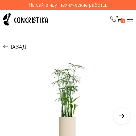
На сайте идут технические работы.
0
НАЗАД