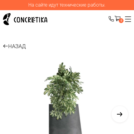
На сайте идут технические работы.
0
НАЗАД