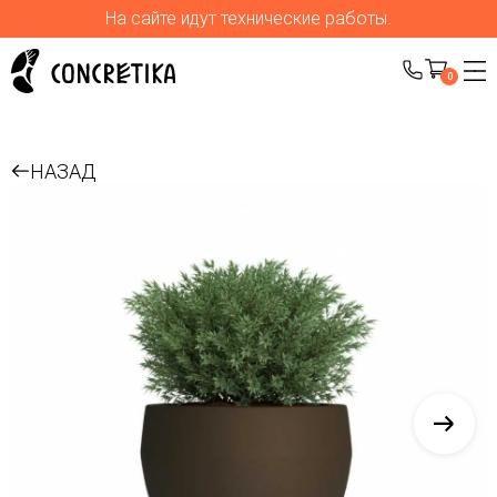
На сайте идут технические работы.
0
НАЗАД