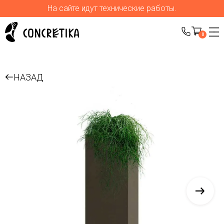
На сайте идут технические работы.
0
НАЗАД