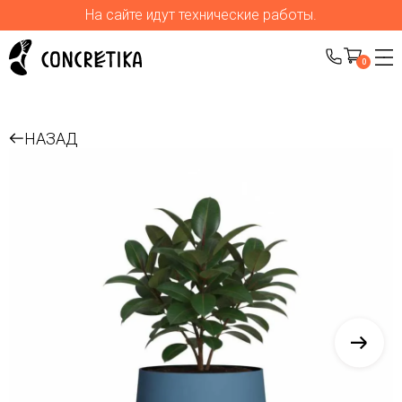
На сайте идут технические работы.
0
НАЗАД