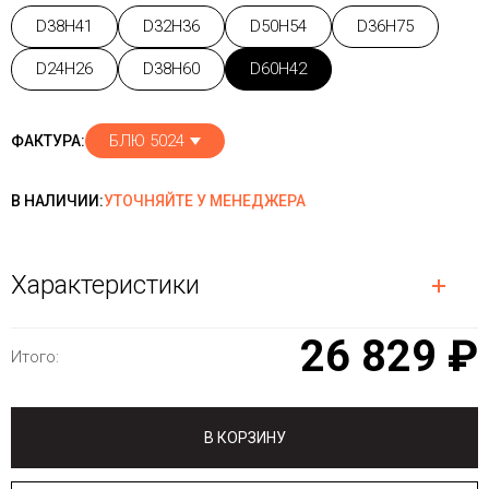
D38H41
D32H36
D50H54
D36H75
D24H26
D38H60
D60H42
БЛЮ 5024
ФАКТУРА:
В НАЛИЧИИ:
УТОЧНЯЙТЕ У МЕНЕДЖЕРА
Характеристики
26 829 ₽
Итого:
В КОРЗИНУ