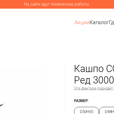
На сайте идут технические работы.
Акции
Каталог
Г
Кашпо C
Ред 300
Эта фактура подходит
РАЗМЕР:
D30H55
D48H