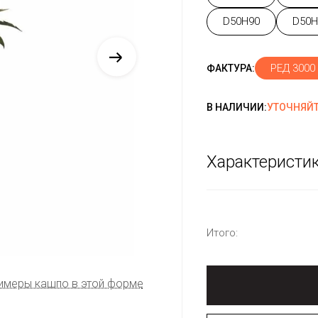
D50H90
D50H
РЕД 3000
ФАКТУРА:
В НАЛИЧИИ:
УТОЧНЯЙТ
Характеристи
Итого:
имеры кашпо в этой форме