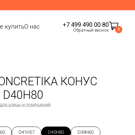
+7 499 490 00 80
де купить
О нас
0
Обратный звонок
ONCRETIKA КОНУС
0 D40H80
 для улицы и помещений
60
D41H57
D40H80
D39H60