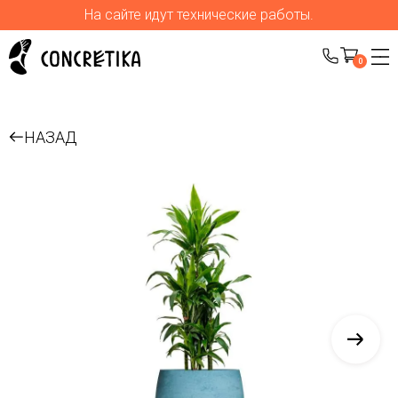
На сайте идут технические работы.
0
НАЗАД