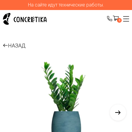
На сайте идут технические работы.
0
НАЗАД