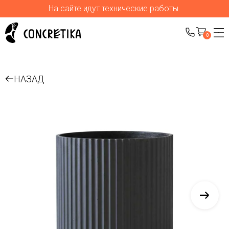
На сайте идут технические работы.
0
НАЗАД