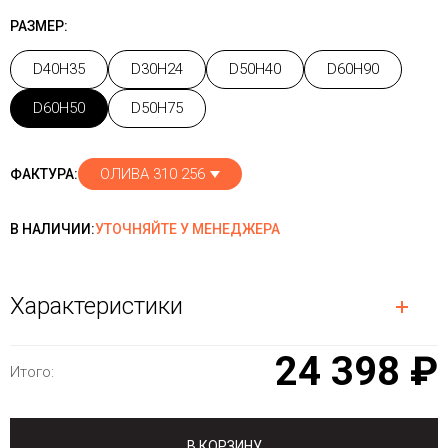
РАЗМЕР:
D40H35
D30H24
D50H40
D60H90
D60H50
D50H75
ОЛИВА 310 256
ФАКТУРА:
В НАЛИЧИИ:
УТОЧНЯЙТЕ У МЕНЕДЖЕРА
Характеристики
24 398 ₽
Итого:
В КОРЗИНУ