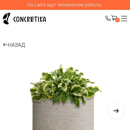
На сайте идут технические работы.
0
НАЗАД