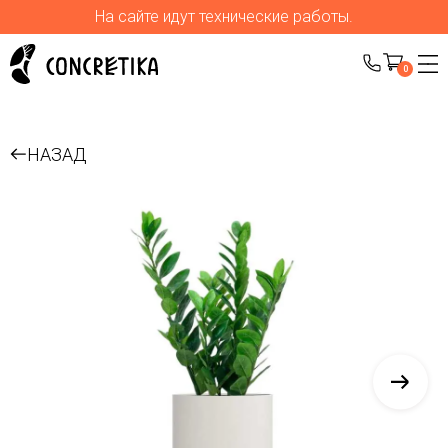
На сайте идут технические работы.
0
НАЗАД