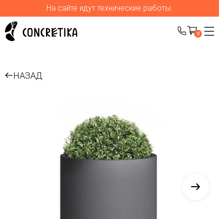
На сайте идут технические работы.
0
НАЗАД