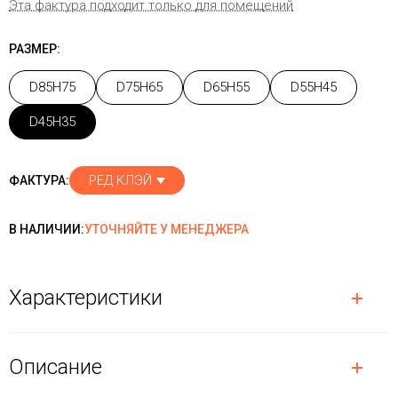
Эта фактура подходит только для помещений
РАЗМЕР:
D85H75
D75H65
D65H55
D55H45
D45H35
РЕД КЛЭЙ
ФАКТУРА:
В НАЛИЧИИ:
УТОЧНЯЙТЕ У МЕНЕДЖЕРА
Характеристики
Описание