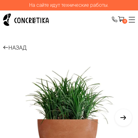
На сайте идут технические работы.
0
НАЗАД