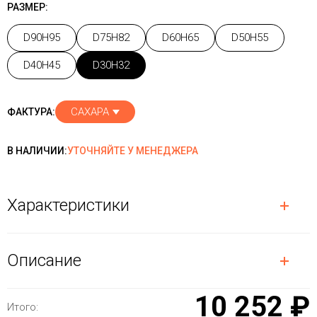
РАЗМЕР:
D90H95
D75H82
D60H65
D50H55
D40H45
D30H32
САХАРА
ФАКТУРА:
В НАЛИЧИИ:
УТОЧНЯЙТЕ У МЕНЕДЖЕРА
Характеристики
Описание
10 252 ₽
Итого: