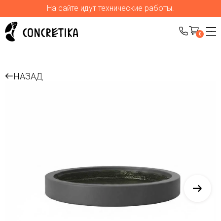
На сайте идут технические работы.
0
НАЗАД