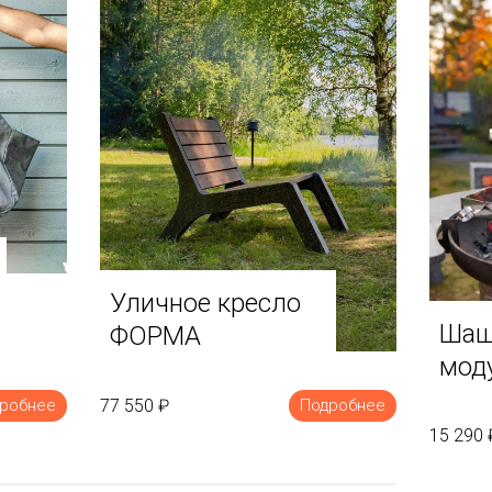
Уличное кресло
Шаш
ФОРМА
мод
77 550 ₽
робнее
Подробнее
15 290 