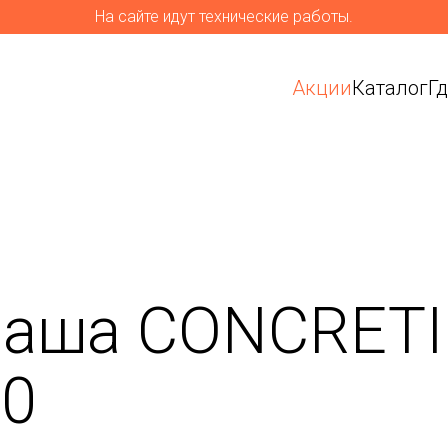
На сайте идут технические работы.
Акции
Каталог
Г
чаша CONCRET
60