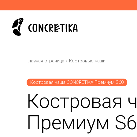
Главная страница
Костровые чаши
Костровая чаша CONCRETIKA Премиум S60
Костровая 
Премиум S