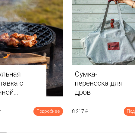
ульная
Сумка-
тавка с
переноска для
нной
дров
еткой
₽
8 217 ₽
Подробнее
Под