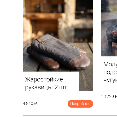
Мод
подс
Жаростойкие
чугу
рукавицы 2 шт.
реш
13 720 
4 840 ₽
Подробнее