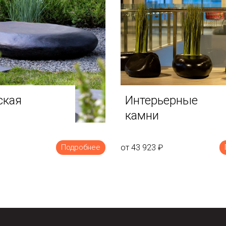
ская
Интерьерные
камни
от 43 923
₽
Подробнее