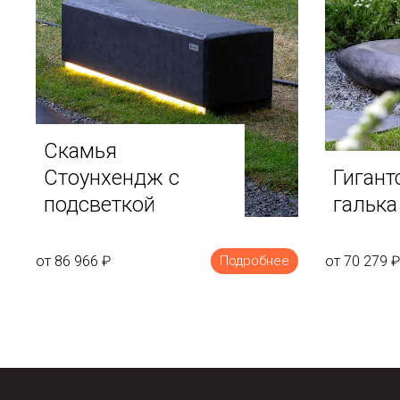
Скамья
Стоунхендж с
Гигант
подсветкой
галька
от 86 966
₽
от 70 279
₽
Подробнее