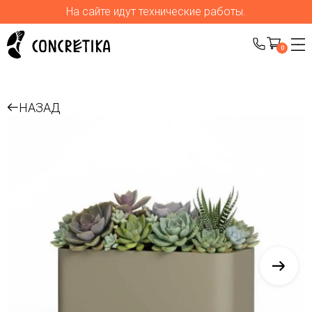
На сайте идут технические работы.
0
НАЗАД