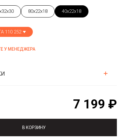
x32x30
80x22x18
40x22x18
А 110 252
Е У МЕНЕДЖЕРА
ки
7 199 ₽
В КОРЗИНУ