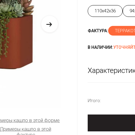
110x42x36
94
ТЕРРАКОТ
ФАКТУРА:
В НАЛИЧИИ:
УТОЧНЯЙТ
Характеристи
Итого:
меры кашпо в этой форме
Примеры кашпо в этой
фактуре