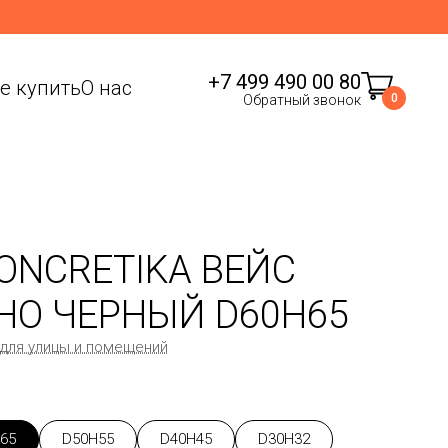
+7 499 490 00 80
де купить
О нас
0
Обратный звонок
ONCRETIKA ВЕЙС
НО ЧЕРНЫЙ D60H65
 для улицы и помещений
65
D50H55
D40H45
D30H32