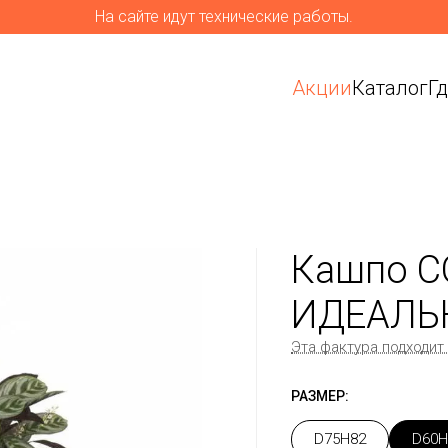
На сайте идут технические работы.
Акции
Каталог
Г
Кашпо C
ИДЕАЛЬ
Эта фактура подходит
РАЗМЕР:
D75H82
D60H