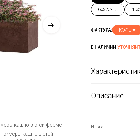
60x20x15
40x
КОФЕ
ФАКТУРА:
В НАЛИЧИИ:
УТОЧНЯЙТ
Характеристи
Описание
меры кашпо в этой форме
Итого:
Примеры кашпо в этой
фактуре