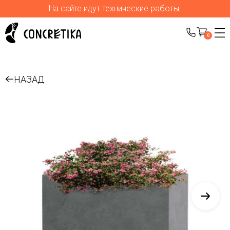
На сайте идут технические работы.
0
НАЗАД