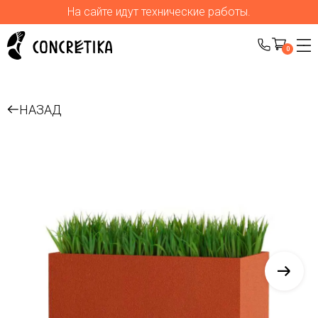
На сайте идут технические работы.
0
НАЗАД