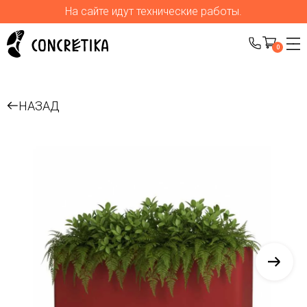
На сайте идут технические работы.
0
НАЗАД