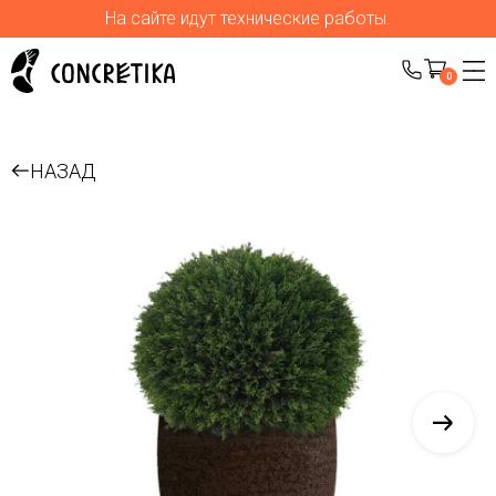
На сайте идут технические работы.
0
НАЗАД