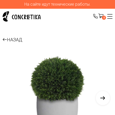
На сайте идут технические работы.
0
НАЗАД