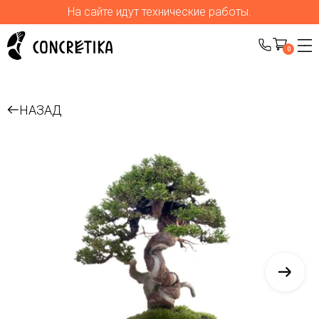
На сайте идут технические работы.
0
НАЗАД