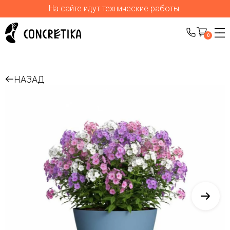
На сайте идут технические работы.
0
НАЗАД