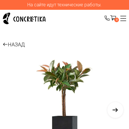
На сайте идут технические работы.
0
НАЗАД