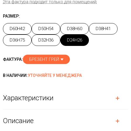
Эта фактура подходит только для помещений
РАЗМЕР:
D60H42
D50H54
D38H60
D38H41
D36H75
D32H36
D24H26
БРЕЗЕНТ ГРЕЙ
ФАКТУРА:
В НАЛИЧИИ:
УТОЧНЯЙТЕ У МЕНЕДЖЕРА
Характеристики
Описание