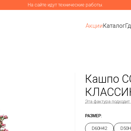
На сайте идут технические работы.
Акции
Каталог
Г
Кашпо C
КЛАССИ
Эта фактура подходит
РАЗМЕР:
D60H42
D50H