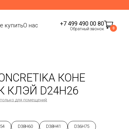
+7 499 490 00 80
де купить
О нас
0
Обратный звонок
ONCRETIKA КОНЕ
К КЛЭЙ D24H26
 только для помещений
54
D38H60
D38H41
D36H75