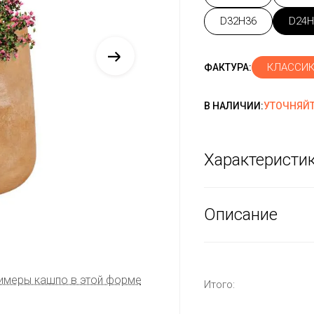
D32H36
D24H
КЛАССИК
ФАКТУРА:
В НАЛИЧИИ:
УТОЧНЯЙТ
Характеристи
Описание
имеры кашпо в этой форме
Итого: