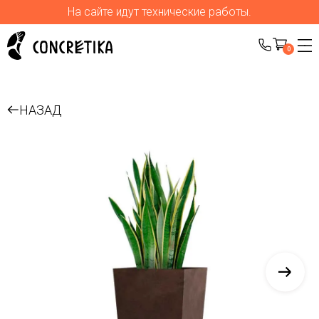
На сайте идут технические работы.
0
НАЗАД