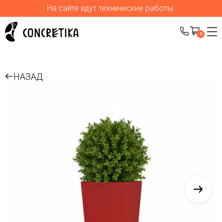
На сайте идут технические работы.
0
НАЗАД