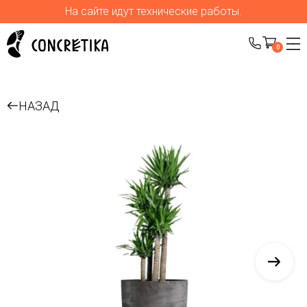
На сайте идут технические работы.
0
НАЗАД