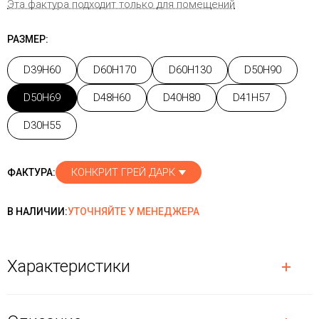
Эта фактура подходит только для помещений
РАЗМЕР:
D39H60
D60H170
D60H130
D50H90
D50H69
D48H60
D40H80
D41H57
D30H55
КОНКРИТ ГРЕЙ ДАРК
ФАКТУРА:
В НАЛИЧИИ:
УТОЧНЯЙТЕ У МЕНЕДЖЕРА
Характеристики