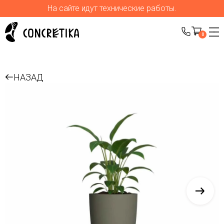
На сайте идут технические работы.
0
НАЗАД