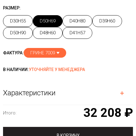
РАЗМЕР:
D30H55
D50H69
D40H80
D39H60
D50H90
D48H60
D41H57
ГРИНЕ 7009
ФАКТУРА:
В НАЛИЧИИ:
УТОЧНЯЙТЕ У МЕНЕДЖЕРА
Характеристики
32 208 ₽
Итого:
В КОРЗИНУ