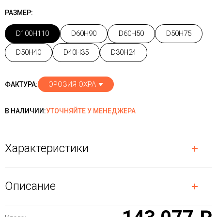
РАЗМЕР:
D100H110
D60H90
D60H50
D50H75
D50H40
D40H35
D30H24
ЭРОЗИЯ ОХРА
ФАКТУРА:
В НАЛИЧИИ:
УТОЧНЯЙТЕ У МЕНЕДЖЕРА
Характеристики
Описание