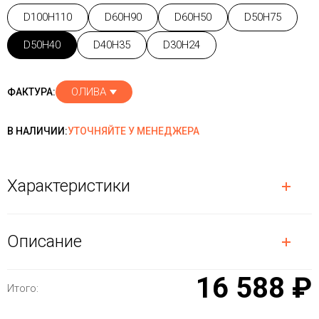
D100H110
D60H90
D60H50
D50H75
D50H40
D40H35
D30H24
ОЛИВА
ФАКТУРА:
В НАЛИЧИИ:
УТОЧНЯЙТЕ У МЕНЕДЖЕРА
Характеристики
Описание
16 588 ₽
Итого: