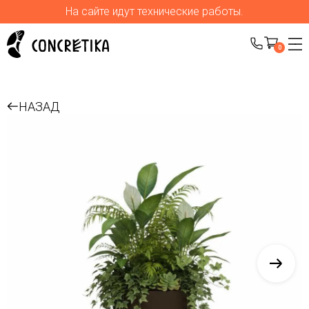
На сайте идут технические работы.
0
НАЗАД