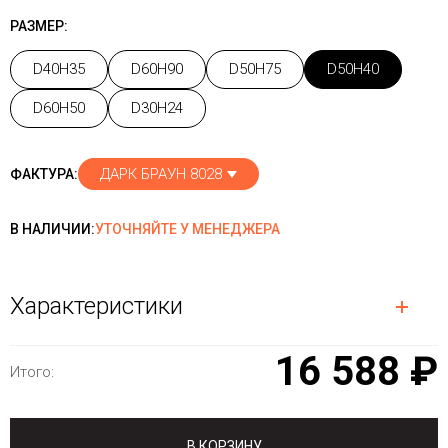
РАЗМЕР:
D40H35
D60H90
D50H75
D50H40
D60H50
D30H24
ДАРК БРАУН 8028
ФАКТУРА:
В НАЛИЧИИ:
УТОЧНЯЙТЕ У МЕНЕДЖЕРА
Характеристики
16 588 ₽
Итого:
В КОРЗИНУ