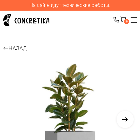
На сайте идут технические работы.
0
НАЗАД