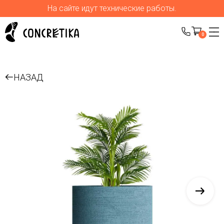
На сайте идут технические работы.
0
НАЗАД