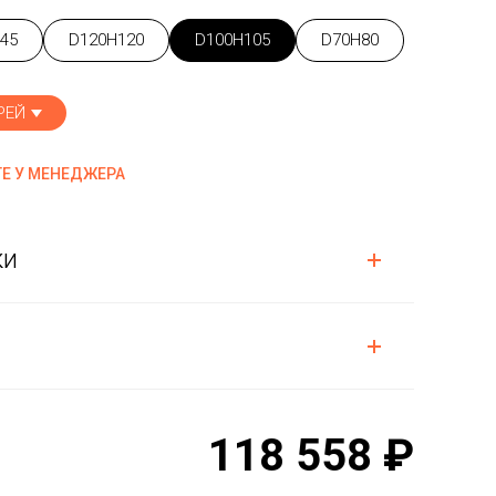
45
D120H120
D100H105
D70H80
РЕЙ
Е У МЕНЕДЖЕРА
ки
118 558 ₽