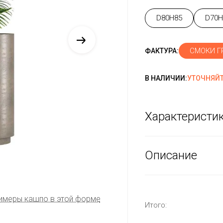
D80H85
D70H
СМОКИ Г
ФАКТУРА:
В НАЛИЧИИ:
УТОЧНЯЙТ
Характеристи
Описание
имеры кашпо в этой форме
Итого: