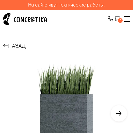
На сайте идут технические работы.
0
НАЗАД