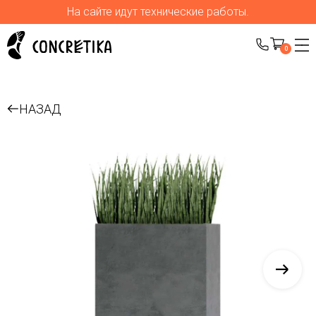
На сайте идут технические работы.
0
НАЗАД