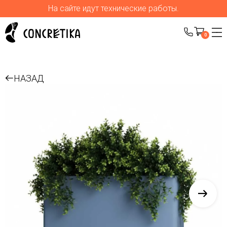
На сайте идут технические работы.
0
НАЗАД