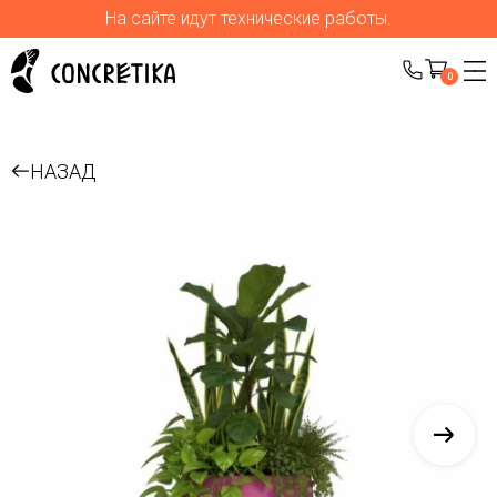
На сайте идут технические работы.
0
НАЗАД