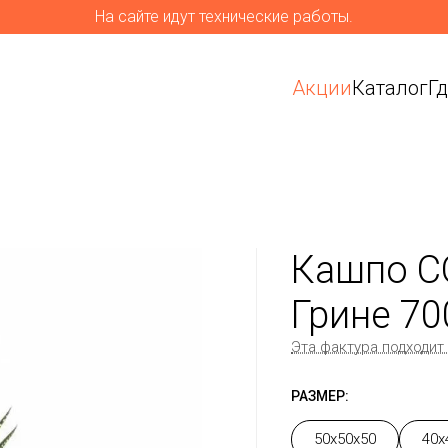
На сайте идут технические работы.
Акции
Каталог
Г
Кашпо C
Грине 70
Эта фактура подходит
РАЗМЕР:
50x50x50
40x